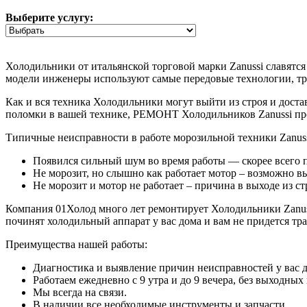
Выберите услугу:
Холодильники от итальянской торговой марки Zanussi славят
модели инженеры используют самые передовые технологии, тр
Как и вся техника Холодильники могут выйти из строя и доста
поломки в вашей технике, РЕМОНТ Холодильников Zanussi пр
Типичные неисправности в работе морозильной техники Zanuss
Появился сильный шум во время работы — скорее всего 
Не морозит, но слышно как работает мотор – возможно выт
Не морозит и мотор не работает – причина в выходе из ст
Компания 01Холод много лет ремонтирует Холодильники Zanussi
починят холодильный аппарат у вас дома и вам не придется тр
Преимущества нашей работы:
Диагностика и выявление причин неисправностей у вас до
Работаем ежедневно с 9 утра и до 9 вечера, без выходных
Мы всегда на связи.
В наличии все необходимые инструменты и запчасти.