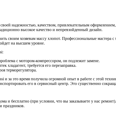
ся своей надежностью, качеством, привлекательным оформление
адиционно высокое качество и непревзойденный дизайн.
вить своим хозяевам массу хлопот. Профессиональные мастера с
ойдет на высшем уровне.
i:
проблема с мотором-компрессором, он подлежит замене.
ек хладагент, требуется его перезаправка.
роя терморегулятора.
 и за это время получила огромной опыт в работе с этой техник
анспортировать его в сервисный центр. Это существенно сокращ
ма и бесплатно (при условии, что вы заказываете у нас ремонт)
 и праздников.