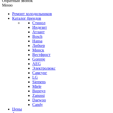
Обратный звонок
Меню
Ремонт холодильников
Каталог брендов
Стинол
Индезит
Атлант
Bosch
Hansa
Либхер
Минск
Вестфрост
Gorenje
AEG
Электролюкс
Самсунг
LG
Siemens
Miele
Вирпул
Zanussi
Daewoo
Candy
Цены