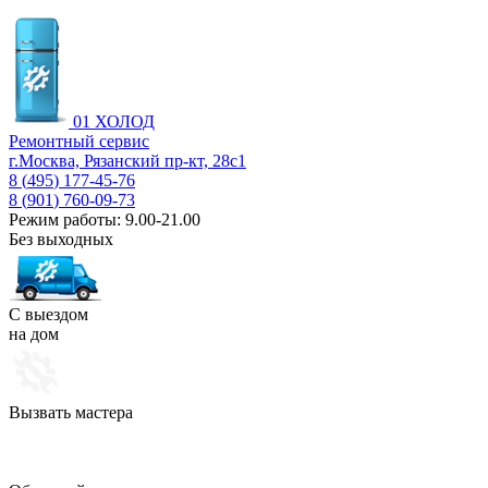
01
ХОЛОД
Ремонтный сервис
г.Москва, Рязанский пр-кт, 28с1
8 (
495
) 177-45-76
8 (
901
) 760-09-73
Режим работы: 9.00-21.00
Без выходных
С выездом
на дом
Вызвать мастера